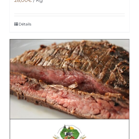
28,00
€
/ Kg
Détails