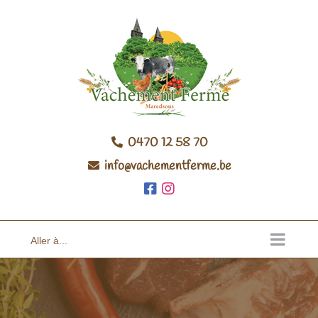
Passer
au
contenu
0470 12 58 70
info@vachementferme.be
Aller à...